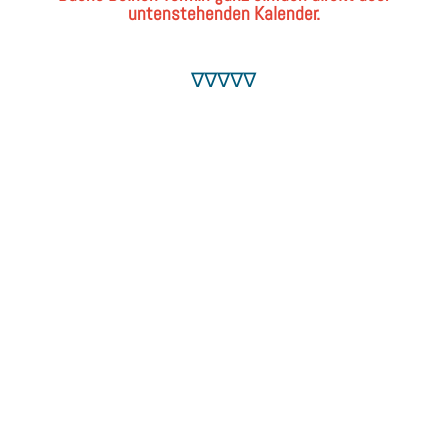
untenstehenden Kalender.
∇∇∇∇∇